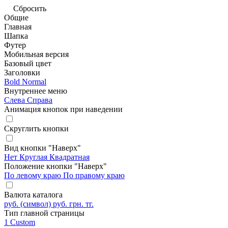
Сбросить
Общие
Главная
Шапка
Футер
Мобильная версия
Базовый цвет
Заголовки
Bold
Normal
Внутреннее меню
Слева
Справа
Анимация кнопок при наведении
Скруглить кнопки
Вид кнопки "Наверх"
Нет
Круглая
Квадратная
Положение кнопки "Наверх"
По левому краю
По правому краю
Валюта каталога
руб. (символ)
руб.
грн.
тг.
Тип главной страницы
1
Custom