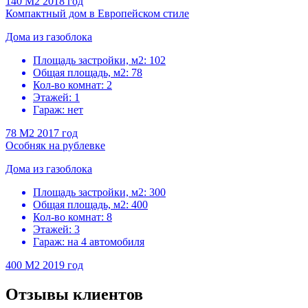
140 M2
2018 год
Компактный дом в Европейском стиле
Дома из газоблока
Площадь застройки, м2:
102
Общая площадь, м2:
78
Кол-во комнат:
2
Этажей:
1
Гараж:
нет
78 M2
2017 год
Особняк на рублевке
Дома из газоблока
Площадь застройки, м2:
300
Общая площадь, м2:
400
Кол-во комнат:
8
Этажей:
3
Гараж:
на 4 автомобиля
400 M2
2019 год
Отзывы клиентов