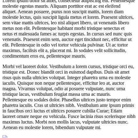
Lorem ipsum dolor sit amet, consectetur adipiscing elit. Pellentesque
molestie egestas mauris. Aliquam porttitor erat ac est eleifend
aliquet. Aenean posuere, purus non suscipit mattis, lorem diam
molestie lectus, quis suscipit ligula metus et lorem. Praesent ultrices,
sem vitae mattis ultrices, leo nisl aliquet libero, ut venenatis libero
metus non elit. Pellentesque habitant morbi tristique senectus et
netus et malesuada fames ac turpis egestas. In cursus sed nunc quis
venenatis. Praesent enim sem, auctor eget tincidunt nec, efficitur ut
elit. Pellentesque in odio vel tortor vehicula pulvinar. Ut ac tortor
maximus, facilisis elit a, placerat mi. In sodales velit sollicitudin,
condimentum eros eu, pellentesque mauris.
Morbi vel laoreet dolor. Vestibulum a lorem cursus, tristique orci eu,
tristique est. Donec blandit orci in euismod dapibus. Duis sit amet
risus quis nulla ultricies volutpat. Integer pharetra urna eu molestie
iaculis. Quisque non neque pellentesque, efficitur leo at, auctor
magna. Vivamus volutpat, odio at posuere vulputate, nunc urna
tristique lacus, vestibulum feugiat massa urna ac mauris.
Pellentesque eu sodales dolor. Phasellus ultrices justo tempor enim
pharetra iaculis. Cras ut ultricies nibh. Vestibulum ante ipsum primis
in faucibus orci luctus et ultrices posuere cubilia Curae; Etiam
laoreet ornare neque eu vehicula. Fusce lacinia risus scelerisque nibh
maximus luctus. Morbi non mollis lacus, vulputate ultricies nunc.
Aenean eu molestie lorem, bibendum vulputate mi.