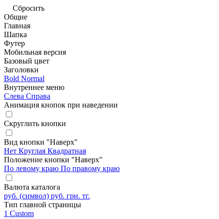
Сбросить
Общие
Главная
Шапка
Футер
Мобильная версия
Базовый цвет
Заголовки
Bold
Normal
Внутреннее меню
Слева
Справа
Анимация кнопок при наведении
Скруглить кнопки
Вид кнопки "Наверх"
Нет
Круглая
Квадратная
Положение кнопки "Наверх"
По левому краю
По правому краю
Валюта каталога
руб. (символ)
руб.
грн.
тг.
Тип главной страницы
1
Custom