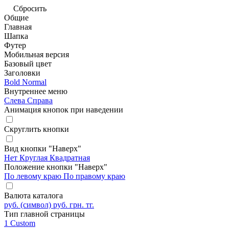
Сбросить
Общие
Главная
Шапка
Футер
Мобильная версия
Базовый цвет
Заголовки
Bold
Normal
Внутреннее меню
Слева
Справа
Анимация кнопок при наведении
Скруглить кнопки
Вид кнопки "Наверх"
Нет
Круглая
Квадратная
Положение кнопки "Наверх"
По левому краю
По правому краю
Валюта каталога
руб. (символ)
руб.
грн.
тг.
Тип главной страницы
1
Custom