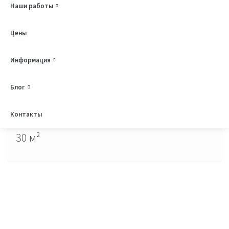
Наши работы
Цены
Информация
Беседка из бруса "Кремневая"
Блог
Беседки
Контакты
30 м²