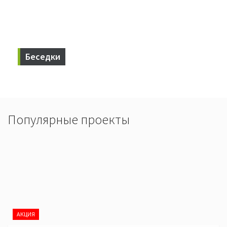
Беседки
Беседки для приятного времяпровождения с семьей и
близкими.
Популярные проекты
АКЦИЯ