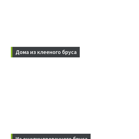
Дома из клееного бруса
Используем современные технологии для работы для
постройки домов из сруба.
Из оцилиндрованного бруса